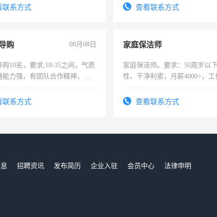
看联系方式
查看联系方式
导购
08月08日
家庭保洁师
购10名，要求;18-35之间，气质
家庭保洁师。要求：50周岁以
通能力强，有团队合作精神，有
性、干净利索，月薪4000+，
，有工作经验者优先！
时间灵活，不需坐班，适合宝
太太等。
看联系方式
查看联系方式
信息
招聘资讯
发布简历
企业入驻
会员中心
法律申明
们