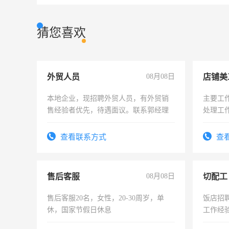
猜您喜欢
外贸人员
08月08日
店铺美
本地企业，现招聘外贸人员，有外贸销
主要工
售经验者优先，待遇面议。联系郭经理
处理工
作时间
查看联系方式
查
售后客服
08月08日
切配工
售后客服20名，女性，20-30周岁，单
饭店招
休，国家节假日休息
工作经
作。包吃