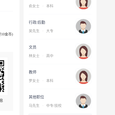
俞女士
·
本科
行政/后勤
吴先生
·
大专
10金币)
文员
林女士
·
高中
教师
罗女士
·
本科
其他职位
息
马先生
·
中专/技校