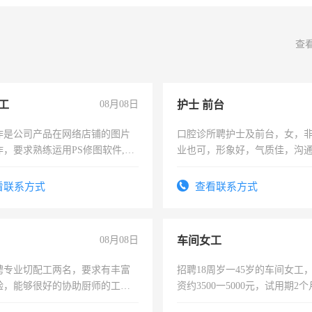
查
工
08月08日
护士 前台
作是公司产品在网络店铺的图片
口腔诊所聘护士及前台，女，
作，要求熟练运用PS修图软件,工
业也可，形象好，气质佳，沟
每天8小时，待遇优厚。
强。面试，周日休息。
看联系方式
查看联系方式
08月08日
车间女工
聘专业切配工两名，要求有丰富
招聘18周岁一45岁的车间女工
验，能够很好的协助厨师的工
资约3500一5000元，试用期2
住，每月有公休，工资3500-
险，有年薪假，年底福利