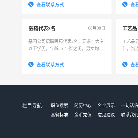
4500。
查看联系方式
查
医药代表2名
08月08日
工艺品
基因公司招聘医药代表2名，要求：大专
工艺品导
以下学历，年龄25-45岁之间，男女均
佳，沟
可，需要具有营销经验，从事过医药代
上进心
表或者有医学资质的优先，底薪+绩效，
查看联系方式
查
交五险。
栏目导航:
职位搜索
简历中心
名企展示
一句话
套餐标准
金币充值
意见建议
联系我